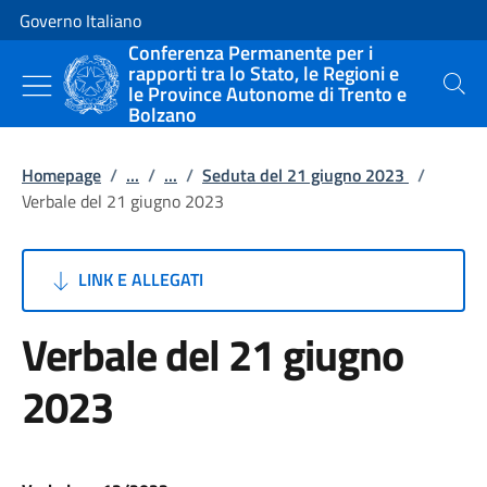
Vai al contenuto
Vai alla navigazione del sito
Governo Italiano
Conferenza Permanente per i
rapporti tra lo Stato, le Regioni e
le Province Autonome di Trento e
Cerca
Bolzano
Homepage
/
...
/
...
/
Seduta del 21 giugno 2023
/
Verbale del 21 giugno 2023
LINK E ALLEGATI
Verbale del 21 giugno
2023