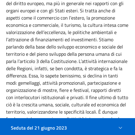
del diritto europeo, ma più in generale nei rapporti con gli
organi europei e con gli Stati esteri. Si tratta anche di
aspetti come il commercio con l’estero, la promozione
economica e commerciale, il turismo, la cultura intesa come
valorizzazione dell’eccellenza, le politiche ambientali e
l’attrazione di finanziamenti ed investimenti. Stiamo
parlando della base dello sviluppo economico e sociale del
territorio e del pieno sviluppo della persona umana di cui
parla l’articolo 3 della Costituzione.
L’attività internazionale
delle Regioni, infatti, se ben condotta, è strategica e fa la
differenza. Essa, lo sapete benissimo, si declina in tanti
modi: gemellaggi, attività promozionali, partecipazione e
organizzazione di mostre, fiere e festival, rapporti diretti
con interlocutori istituzionali e privati. Il fine ultimo di tutto
ciò è la crescita umana, sociale, culturale ed economica del
territorio, valorizzandone le specificità locali. È dunque
fondamentale proseguire con l’attività internazionale che
già svolgete in ambito europeo, ad esempio, nel Comitato
Seduta del 21 giugno 2023
delle Regioni dell’Unione Europea o all’interno del Consiglio