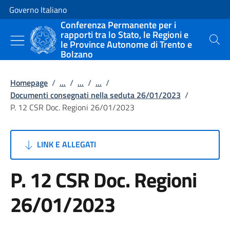
Vai al contenuto
Vai alla navigazione del sito
Governo Italiano
Conferenza Permanente per i
rapporti tra lo Stato, le Regioni e
le Province Autonome di Trento e
Cerca
Bolzano
Homepage
/
...
/
...
/
...
/
Documenti consegnati nella seduta 26/01/2023
/
P. 12 CSR Doc. Regioni 26/01/2023
LINK E ALLEGATI
P. 12 CSR Doc. Regioni
26/01/2023