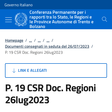
Vai al contenuto
Vai alla navigazione del sito
Governo Italiano
Conferenza Permanente per i
rapporti tra lo Stato, le Regioni e
le Province Autonome di Trento e
Cerca
Bolzano
Homepage
/
...
/
...
/
...
/
Documenti consegnati in seduta del 26/07/2023
/
P. 19 CSR Doc. Regioni 26lug2023
LINK E ALLEGATI
P. 19 CSR Doc. Regioni
26lug2023