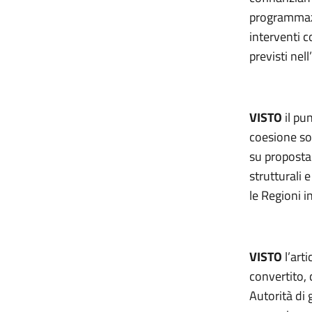
programmaz
interventi 
previsti ne
VISTO
il pu
coesione so
su proposta
strutturali 
le Regioni i
VISTO
l’art
convertito, 
Autorità di