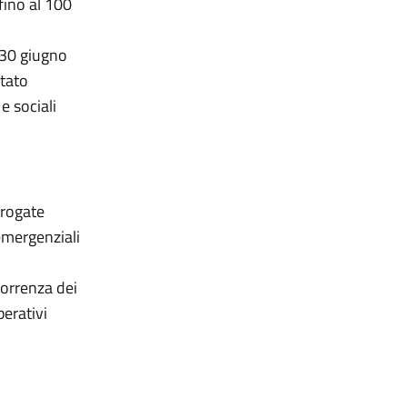
fino al 100
i
 30 giugno
Stato
e sociali
erogate
emergenziali
orrenza dei
perativi