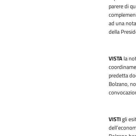
parere di q
complementa
ad una nota 
della Presid
VISTA
la no
coordinamen
predetta do
Bolzano, no
convocazion
VISTI
gli esi
dell’economi