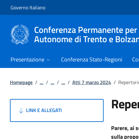
Vai al contenuto
Vai alla navigazione del sito
Governo Italiano
Conferenza Permanente per i r
Autonome di Trento e Bolza
Presentazione
Conferenza Stato-Regioni
Co
Homepage
/
...
/
...
/
...
/
Atti 7 marzo 2024
/
Repertori
Reper
LINK E ALLEGATI
Parere, ai 
sulla prop