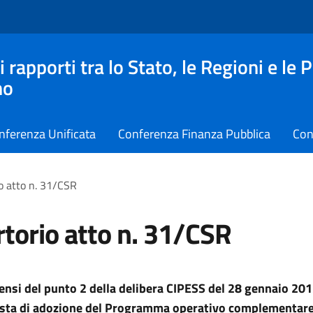
apporti tra lo Stato, le Regioni e le 
no
nferenza Unificata
Conferenza Finanza Pubblica
Con
o atto n. 31/CSR
torio atto n. 31/CSR
sensi del punto 2 della delibera CIPESS del 28 gennaio 201
osta di adozione del Programma operativo complementar