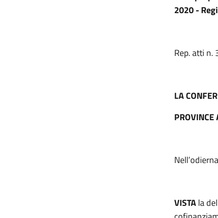
2020 - Reg
Rep. atti n
LA CONFER
PROVINCE 
Nell’odiern
VISTA
la de
cofinanziam