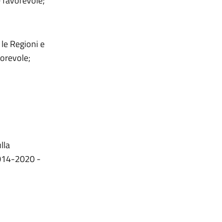
 favorevole;
 le Regioni e
orevole;
lla
014-2020 -