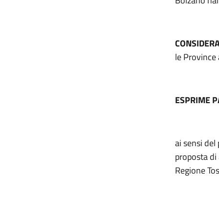
Bolzano han
CONSIDER
le Province
ESPRIME 
ai sensi del
proposta d
Regione To