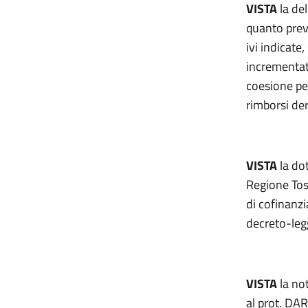
VISTA
la de
quanto previ
ivi indicate
incrementat
coesione pe
rimborsi der
VISTA
la do
Regione Tos
di cofinanzi
decreto-leg
VISTA
la no
al prot. DAR