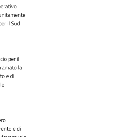
perativo
 unitamente
er il Sud
io per il
iramato la
to e di
le
ero
rento e di