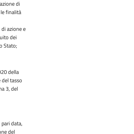
uazione di
e finalità
 di azione e
uito dei
o Stato;
20 della
 del tasso
ma 3, del
 pari data,
one del