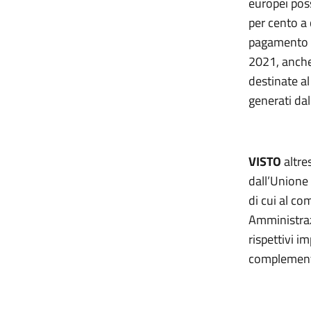
europei pos
per cento a 
pagamento n
2021, anche 
destinate al
generati da
VISTO
altre
dall’Unione
di cui al c
Amministraz
rispettivi i
complementa