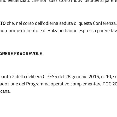
no evidenziato che non sussistono motivi ostativi al parere
ATO
che, nel corso dell’odierna seduta di questa Conferenza,
 autonome di Trento e di Bolzano hanno espresso parere fav
PARERE FAVOREVOLE
 punto 2 della delibera CIPESS del 28 gennaio 2015, n. 10, su
i adozione del Programma operativo complementare POC 2
scana.