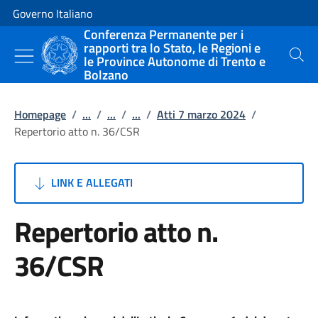
Vai al contenuto
Vai alla navigazione del sito
Governo Italiano
Conferenza Permanente per i
rapporti tra lo Stato, le Regioni e
le Province Autonome di Trento e
Cerca
Bolzano
Homepage
/
...
/
...
/
...
/
Atti 7 marzo 2024
/
Repertorio atto n. 36/CSR
LINK E ALLEGATI
Repertorio atto n.
36/CSR