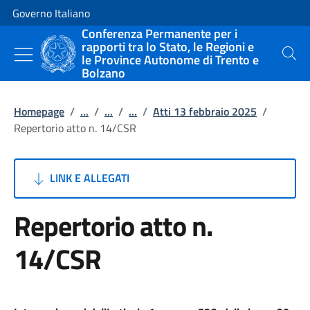
Vai al contenuto
Vai alla navigazione del sito
Governo Italiano
Conferenza Permanente per i
rapporti tra lo Stato, le Regioni e
le Province Autonome di Trento e
Cerca
Bolzano
Homepage
/
...
/
...
/
...
/
Atti 13 febbraio 2025
/
Repertorio atto n. 14/CSR
LINK E ALLEGATI
Repertorio atto n.
14/CSR