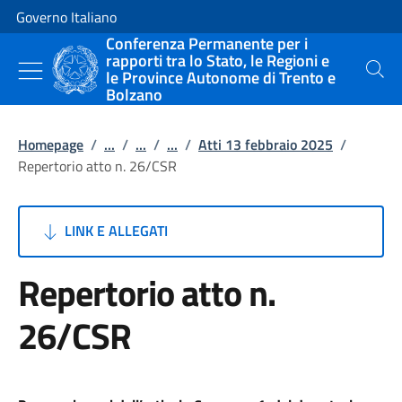
Vai al contenuto
Vai alla navigazione del sito
Governo Italiano
Conferenza Permanente per i
rapporti tra lo Stato, le Regioni e
le Province Autonome di Trento e
Cerca
Bolzano
Homepage
/
...
/
...
/
...
/
Atti 13 febbraio 2025
/
Repertorio atto n. 26/CSR
LINK E ALLEGATI
Repertorio atto n.
26/CSR