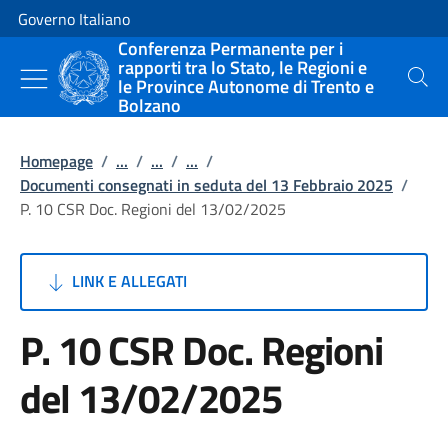
Vai al contenuto
Vai alla navigazione del sito
Governo Italiano
Conferenza Permanente per i
rapporti tra lo Stato, le Regioni e
le Province Autonome di Trento e
Cerca
Bolzano
Homepage
/
...
/
...
/
...
/
Documenti consegnati in seduta del 13 Febbraio 2025
/
P. 10 CSR Doc. Regioni del 13/02/2025
LINK E ALLEGATI
P. 10 CSR Doc. Regioni
del 13/02/2025