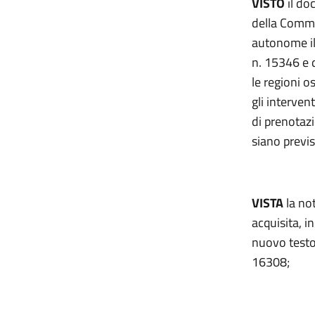
VISTO
il do
della Commi
autonome il
n. 15346 e 
le regioni o
gli interven
di prenotaz
siano previs
VISTA
la not
acquisita, i
nuovo testo
16308;