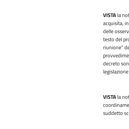
VISTA
la not
acquisita, i
delle osser
testo del p
riunione” de
provvedimen
decreto sono
legislazione
VISTA
la no
coordinament
suddetto sc