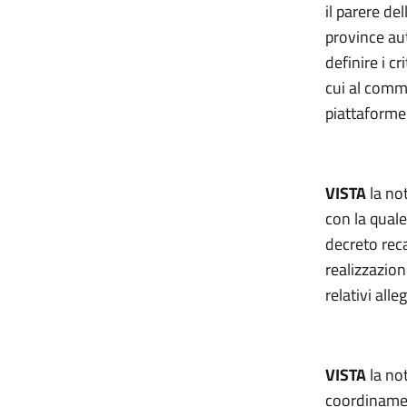
il parere de
province au
definire i c
cui al comma
piattaforme 
VISTA
la not
con la quale
decreto reca
realizzazion
relativi alleg
VISTA
la no
coordinament