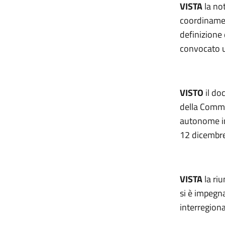
VISTA
la not
coordinament
definizione 
convocato u
VISTO
il do
della Commi
autonome in
12 dicembre
VISTA
la riu
si è impegn
interregion