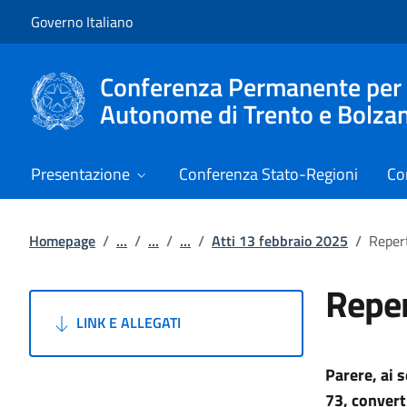
Vai al contenuto
Vai alla navigazione del sito
Governo Italiano
Conferenza Permanente per i r
Autonome di Trento e Bolza
Presentazione
Conferenza Stato-Regioni
Co
Homepage
/
...
/
...
/
...
/
Atti 13 febbraio 2025
/
Reper
Reper
LINK E ALLEGATI
Parere, ai 
73, convert