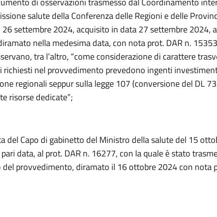
cumento di osservazioni trasmesso dal Coordinamento inte
ssione salute della Conferenza delle Regioni e delle Provin
 26 settembre 2024, acquisito in data 27 settembre 2024, a
diramato nella medesima data, con nota prot. DAR n. 15353,
sservano, tra l’altro, “come considerazione di carattere trasv
ti richiesti nel provvedimento prevedono ingenti investiment
ione regionali seppur sulla legge 107 (conversione del DL 7
te risorse dedicate”;
a del Capo di gabinetto del Ministro della salute del 15 ott
n pari data, al prot. DAR n. 16277, con la quale è stato trasme
 del provvedimento, diramato il 16 ottobre 2024 con nota p