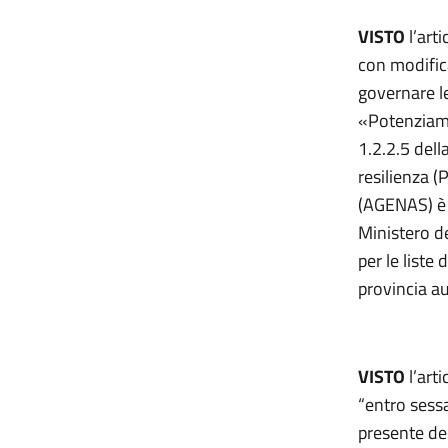
VISTO
l’art
con modifica
governare le
«Potenziame
1.2.2.5 del
resilienza (
(AGENAS) è i
Ministero de
per le liste
provincia a
VISTO
l’art
“entro sessa
presente dec