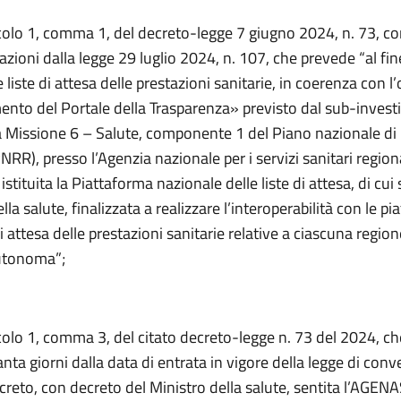
icolo 1, comma 1, del decreto-legge 7 giugno 2024, n. 73, co
zioni dalla legge 29 luglio 2024, n. 107, che prevede “al fin
 liste di attesa delle prestazioni sanitarie, in coerenza con l’
nto del Portale della Trasparenza» previsto dal sub-inves
la Missione 6 – Salute, componente 1 del Piano nazionale di 
PNRR), presso l’Agenzia nazionale per i servizi sanitari region
stituita la Piattaforma nazionale delle liste di attesa, di cui s
lla salute, finalizzata a realizzare l’interoperabilità con le p
 di attesa delle prestazioni sanitarie relative a ciascuna region
utonoma”;
icolo 1, comma 3, del citato decreto-legge n. 73 del 2024, c
nta giorni dalla data di entrata in vigore della legge di conv
reto, con decreto del Ministro della salute, sentita l’AGENA