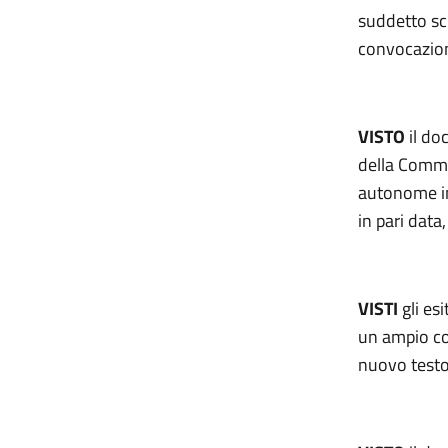
suddetto sc
convocazion
VISTO
il do
della Commi
autonome in
in pari data
VISTI
gli es
un ampio con
nuovo testo 