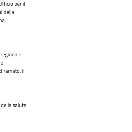
ficio per il
i della
 ha
rregionale
ce
iramato, il
 della salute