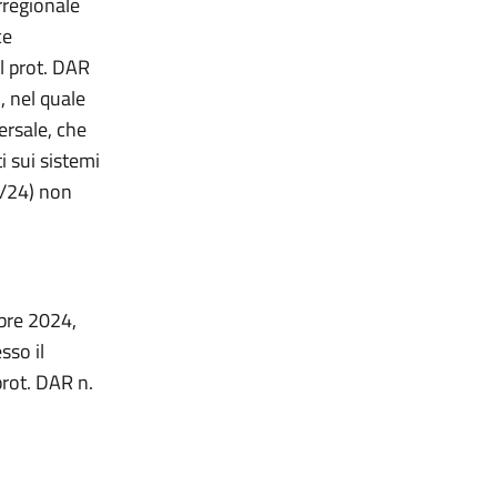
rregionale
ce
l prot. DAR
 nel quale
ersale, che
i sui sistemi
3/24) non
obre 2024,
sso il
rot. DAR n.