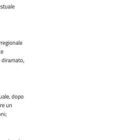
estuale
rregionale
ce
e diramato,
quale, dopo
ere un
ni;