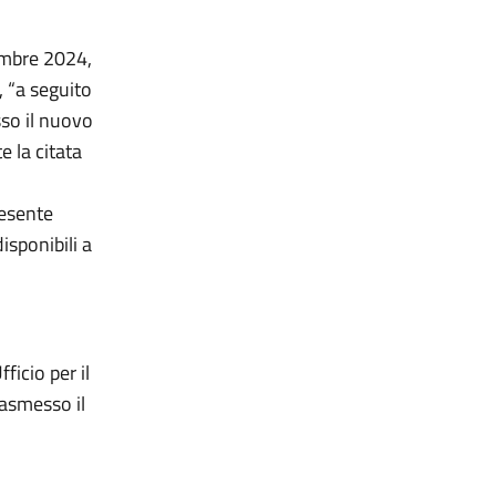
cembre 2024,
, “a seguito
so il nuovo
 la citata
resente
isponibili a
ficio per il
rasmesso il