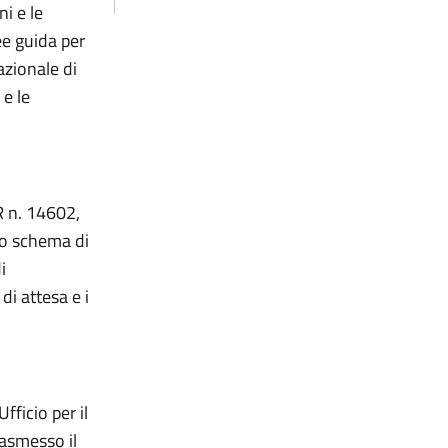
ni e le
ee guida per
azionale di
 e le
R n. 14602,
 lo schema di
i
di attesa e i
fficio per il
rasmesso il