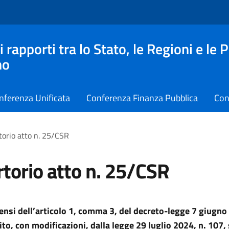
apporti tra lo Stato, le Regioni e le 
no
nferenza Unificata
Conferenza Finanza Pubblica
Con
torio atto n. 25/CSR
torio atto n. 25/CSR
sensi dell’articolo 1, comma 3, del decreto-legge 7 giugno
ito, con modificazioni, dalla legge 29 luglio 2024, n. 107, 