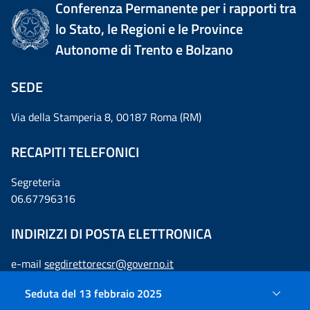
Conferenza Permanente per i rapporti tra
lo Stato, le Regioni e le Province
Autonome di Trento e Bolzano
SEDE
Via della Stamperia 8, 00187 Roma (RM)
RECAPITI TELEFONICI
Segreteria
06.67796316
INDIRIZZI DI POSTA ELETTRONICA
e-mail
segdirettorecsr@governo.it
pec
statoregioni@mailbox.governo.it
Seduta del 13 febbraio 2025