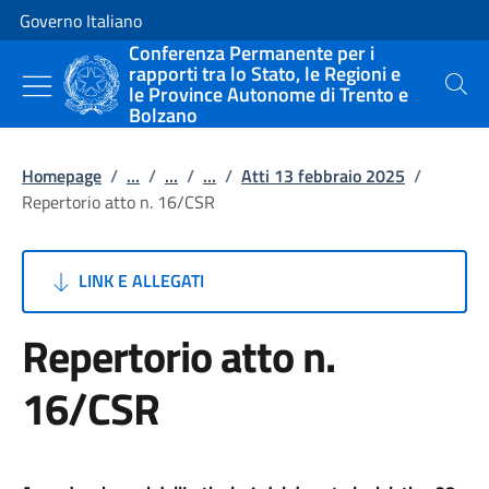
Vai al contenuto
Vai alla navigazione del sito
Governo Italiano
Conferenza Permanente per i
rapporti tra lo Stato, le Regioni e
le Province Autonome di Trento e
Cerca
Bolzano
Homepage
/
...
/
...
/
...
/
Atti 13 febbraio 2025
/
Repertorio atto n. 16/CSR
LINK E ALLEGATI
Repertorio atto n.
16/CSR