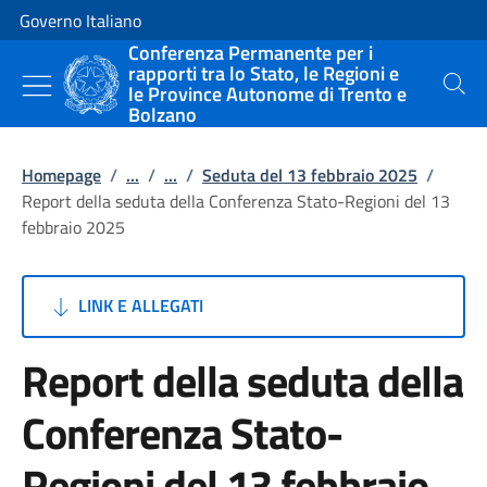
Vai al contenuto
Vai alla navigazione del sito
Governo Italiano
Conferenza Permanente per i
rapporti tra lo Stato, le Regioni e
le Province Autonome di Trento e
Cerca
Bolzano
Homepage
/
...
/
...
/
Seduta del 13 febbraio 2025
/
Report della seduta della Conferenza Stato-Regioni del 13
febbraio 2025
LINK E ALLEGATI
Report della seduta della
Conferenza Stato-
Regioni del 13 febbraio