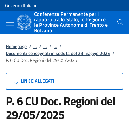
Vai al contenuto
Vai alla navigazione del sito
Governo Italiano
Conferenza Permanente per i
rapporti tra lo Stato, le Regioni e
le Province Autonome di Trento e
Cerca
Bolzano
Homepage
/
...
/
...
/
...
/
Documenti consegnati in seduta del 29 maggio 2025
/
P. 6 CU Doc. Regioni del 29/05/2025
LINK E ALLEGATI
P. 6 CU Doc. Regioni del
29/05/2025