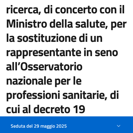
ricerca, di concerto con il
Ministro della salute, per
la sostituzione di un
rappresentante in seno
all’Osservatorio
nazionale per le
professioni sanitarie, di
cui al decreto 19
febbraio 2009 del
Seduta del 29 maggio 2025