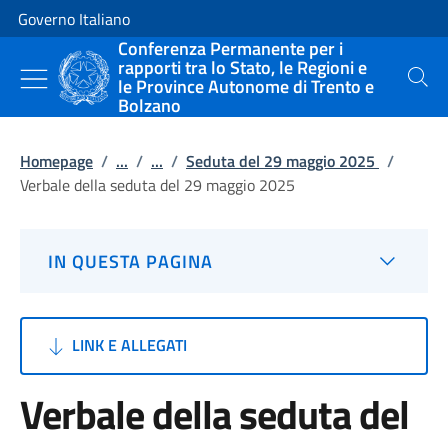
Vai al contenuto
Vai alla navigazione del sito
Governo Italiano
Conferenza Permanente per i
rapporti tra lo Stato, le Regioni e
le Province Autonome di Trento e
Cerca
Bolzano
Homepage
/
...
/
...
/
Seduta del 29 maggio 2025
/
Verbale della seduta del 29 maggio 2025
IN QUESTA PAGINA
LINK E ALLEGATI
Verbale della seduta del