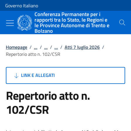
Vai al contenuto
Vai alla navigazione del sito
Governo Italiano
Conferenza Permanente per i
rapporti tra lo Stato, le Regioni e
le Province Autonome di Trento e
Cerca
Bolzano
Homepage
/
...
/
...
/
...
/
Atti 7 luglio 2026
/
Repertorio atto n. 102/CSR
LINK E ALLEGATI
Repertorio atto n.
102/CSR