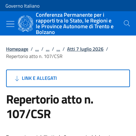
Vai al contenuto
Vai alla navigazione del sito
Governo Italiano
Conferenza Permanente per i
rapporti tra lo Stato, le Regioni e
le Province Autonome di Trento e
Cerca
Bolzano
Homepage
/
...
/
...
/
...
/
Atti 7 luglio 2026
/
Repertorio atto n. 107/CSR
LINK E ALLEGATI
Repertorio atto n.
107/CSR