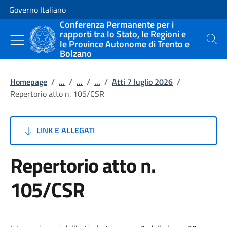
Vai al contenuto
Vai alla navigazione del sito
Governo Italiano
Conferenza Permanente per i
rapporti tra lo Stato, le Regioni e
le Province Autonome di Trento e
Cerca
Bolzano
Homepage
/
...
/
...
/
...
/
Atti 7 luglio 2026
/
Repertorio atto n. 105/CSR
LINK E ALLEGATI
Repertorio atto n.
105/CSR