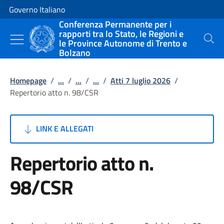
Vai al contenuto
Vai alla navigazione del sito
Governo Italiano
Conferenza Permanente per i
rapporti tra lo Stato, le Regioni e
le Province Autonome di Trento e
Cerca
Bolzano
Homepage
/
...
/
...
/
...
/
Atti 7 luglio 2026
/
Repertorio atto n. 98/CSR
LINK E ALLEGATI
Repertorio atto n.
98/CSR