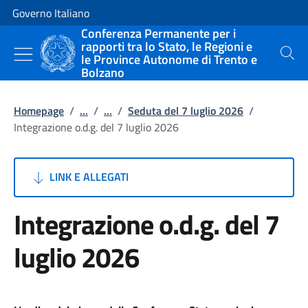
Vai al contenuto
Vai alla navigazione del sito
Governo Italiano
Conferenza Permanente per i
rapporti tra lo Stato, le Regioni e
le Province Autonome di Trento e
Cerca
Bolzano
Homepage
/
...
/
...
/
Seduta del 7 luglio 2026
/
Integrazione o.d.g. del 7 luglio 2026
LINK E ALLEGATI
Integrazione o.d.g. del 7
luglio 2026