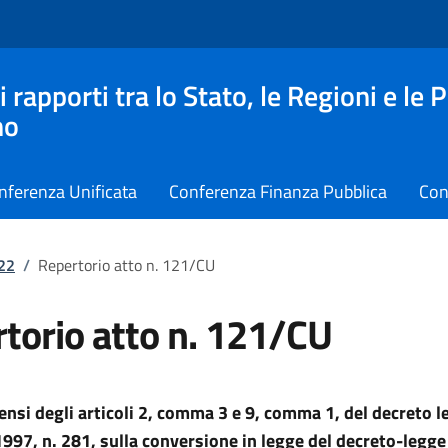
apporti tra lo Stato, le Regioni e le 
no
nferenza Unificata
Conferenza Finanza Pubblica
Con
022
/
Repertorio atto n. 121/CU
torio atto n. 121/CU
sensi degli articoli 2, comma 3 e 9, comma 1, del decreto l
997, n. 281, sulla conversione in legge del decreto-legg