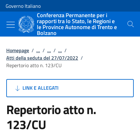
Vai al contenuto
Vai alla navigazione del sito
Governo Italiano
Conferenza Permanente per i
rapporti tra lo Stato, le Regioni e
le Province Autonome di Trento e
Cerca
Bolzano
Homepage
/
...
/
...
/
...
/
Atti della seduta del 27/07/2022
/
Repertorio atto n. 123/CU
LINK E ALLEGATI
Repertorio atto n.
123/CU