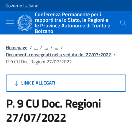
Vai al contenuto
Vai alla navigazione del sito
Governo Italiano
Conferenza Permanente per i
rapporti tra lo Stato, le Regioni e
le Province Autonome di Trento e
Cerca
Bolzano
Homepage
/
...
/
...
/
...
/
Documenti consegnati nella seduta del 27/07/2022
/
P. 9 CU Doc. Regioni 27/07/2022
LINK E ALLEGATI
P. 9 CU Doc. Regioni
27/07/2022