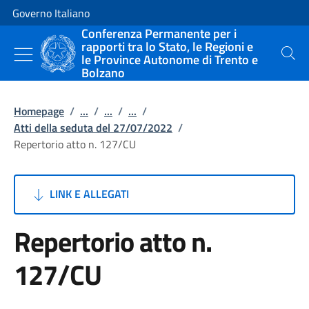
Vai al contenuto
Vai alla navigazione del sito
Governo Italiano
Conferenza Permanente per i
rapporti tra lo Stato, le Regioni e
le Province Autonome di Trento e
Cerca
Bolzano
Homepage
/
...
/
...
/
...
/
Atti della seduta del 27/07/2022
/
Repertorio atto n. 127/CU
LINK E ALLEGATI
Repertorio atto n.
127/CU