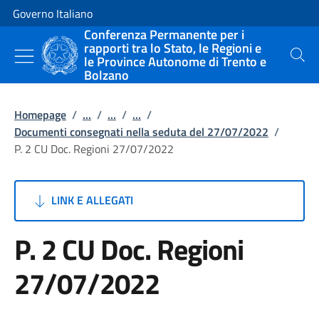
Vai al contenuto
Vai alla navigazione del sito
Governo Italiano
Conferenza Permanente per i
rapporti tra lo Stato, le Regioni e
le Province Autonome di Trento e
Cerca
Bolzano
Homepage
/
...
/
...
/
...
/
Documenti consegnati nella seduta del 27/07/2022
/
P. 2 CU Doc. Regioni 27/07/2022
LINK E ALLEGATI
P. 2 CU Doc. Regioni
27/07/2022