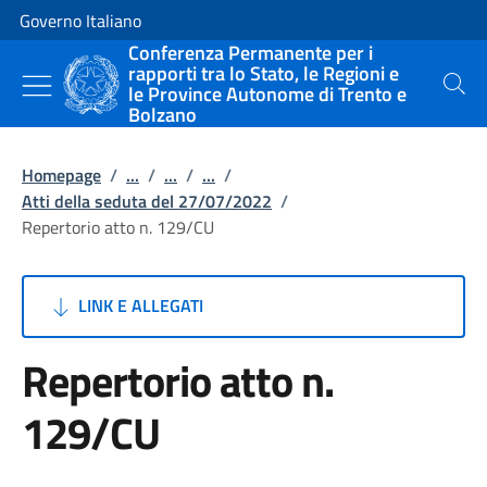
Vai al contenuto
Vai alla navigazione del sito
Governo Italiano
Conferenza Permanente per i
rapporti tra lo Stato, le Regioni e
le Province Autonome di Trento e
Cerca
Bolzano
Homepage
/
...
/
...
/
...
/
Atti della seduta del 27/07/2022
/
Repertorio atto n. 129/CU
LINK E ALLEGATI
Repertorio atto n.
129/CU