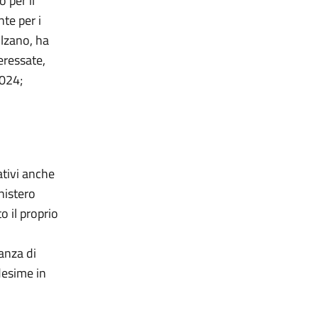
 per il
te per i
olzano, ha
eressate,
2024;
ativi anche
inistero
o il proprio
anza di
desime in