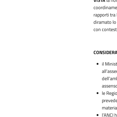
VISTA
la not
coordinamen
rapporti tra
diramato lo 
con contest
CONSIDERA
il Mini
all’asse
dell’am
assenso
le Regi
prevede
materia
l’ANCI 