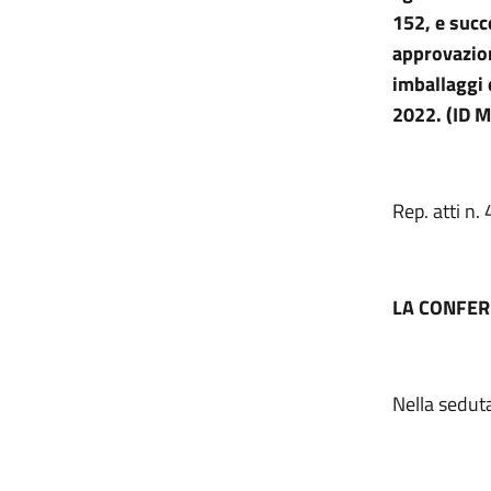
152, e succ
approvazio
imballaggi 
2022. (ID 
Rep. atti n.
LA CONFER
Nella seduta