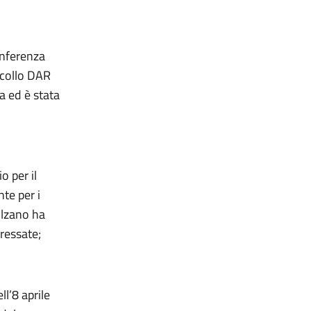
onferenza
ocollo DAR
sa ed è stata
o per il
te per i
olzano ha
ressate;
ll’8 aprile