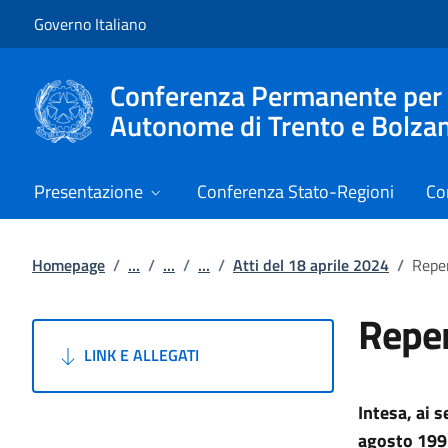
Vai al contenuto
Vai alla navigazione del sito
Governo Italiano
Conferenza Permanente per i r
Autonome di Trento e Bolza
Presentazione
Conferenza Stato-Regioni
Co
Homepage
/
...
/
...
/
...
/
Atti del 18 aprile 2024
/
Reper
Reper
LINK E ALLEGATI
Intesa,
ai s
agosto 199