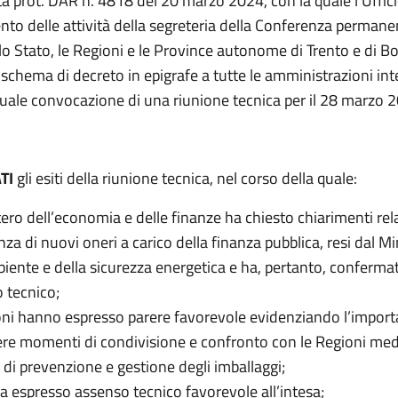
a prot. DAR n. 4818 del 20 marzo 2024, con la quale l’Ufficio
to delle attività della segreteria della Conferenza permanen
 lo Stato, le Regioni e le Province autonome di Trento e di B
schema di decreto in epigrafe a tutte le amministrazioni int
uale convocazione di una riunione tecnica per il 28 marzo 
TI
gli esiti della riunione tecnica, nel corso della quale:
stero dell’economia e delle finanze ha chiesto chiarimenti rel
nza di nuovi oneri a carico della finanza pubblica, resi dal M
biente e della sicurezza energetica e ha, pertanto, confermat
 tecnico;
oni hanno espresso parere favorevole evidenziando l’import
re momenti di condivisione e confronto con le Regioni me
 di prevenzione e gestione degli imballaggi;
ha espresso assenso tecnico favorevole all’intesa;