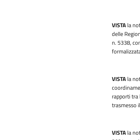
VISTA
la no
delle Region
n. 5338, con
formalizzata
VISTA
la no
coordinamen
rapporti tra
trasmesso il
VISTA
la no