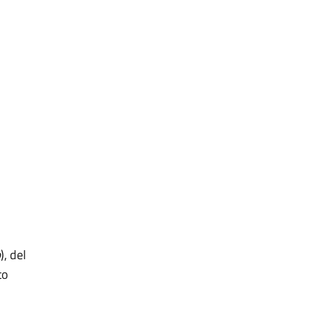
b
), del
to