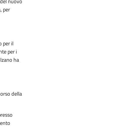
e del nuovo
, per
 per il
te per i
olzano ha
corso della
presso
mento