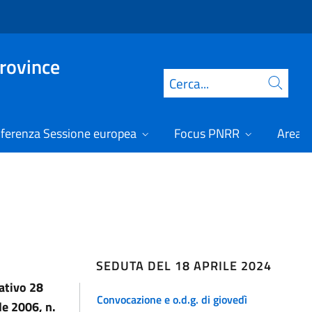
Province
Cerca
ferenza Sessione europea
Focus PNRR
Area r
SEDUTA DEL 18 APRILE 2024
lativo 28
Convocazione e o.d.g. di giovedì
le 2006, n.