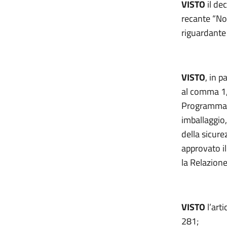
VISTO
il de
recante “Nor
riguardante 
VISTO
, in p
al comma 1,
Programma ge
imballaggio
della sicure
approvato il
la Relazione
VISTO
l’art
281;