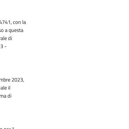
 4741, con la
so a questa
ale di
23 -
cembre 2023,
le il
ema di