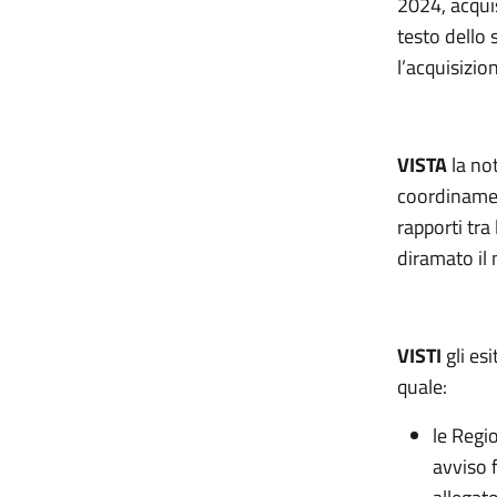
2024, acquis
testo dello
l’acquisizio
VISTA
la not
coordinamen
rapporti tra
diramato il
VISTI
gli es
quale:
le Regi
avviso 