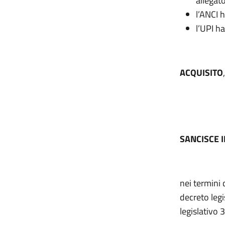
allegato 
l’ANCI 
l’UPI h
ACQUISITO
SANCISCE 
nei termini 
decreto legi
legislativo 