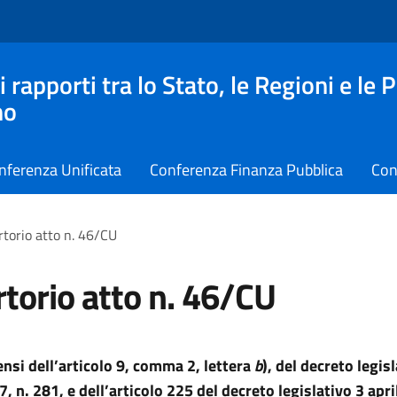
apporti tra lo Stato, le Regioni e le 
no
nferenza Unificata
Conferenza Finanza Pubblica
Con
torio atto n. 46/CU
torio atto n. 46/CU
ensi dell’articolo 9, comma 2, lettera
b
), del decreto legis
7, n. 281,
e
dell’articolo 225 del decreto legislativo 3 apri