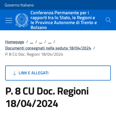
Vai al contenuto
Vai alla navigazione del sito
Governo Italiano
Conferenza Permanente per i
rapporti tra lo Stato, le Regioni e
le Province Autonome di Trento e
Cerca
Bolzano
Homepage
/
...
/
...
/
...
/
Documenti consegnati nella seduta 18/04/2024
/
P. 8 CU Doc. Regioni 18/04/2024
LINK E ALLEGATI
P. 8 CU Doc. Regioni
18/04/2024