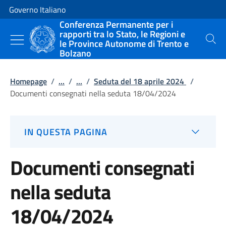
Vai al contenuto
Vai alla navigazione del sito
Governo Italiano
Conferenza Permanente per i
rapporti tra lo Stato, le Regioni e
le Province Autonome di Trento e
Cerca
Bolzano
Homepage
/
...
/
...
/
Seduta del 18 aprile 2024
/
Documenti consegnati nella seduta 18/04/2024
IN QUESTA PAGINA
Documenti consegnati
nella seduta
18/04/2024