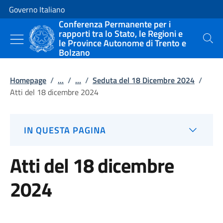
Vai al contenuto
Vai alla navigazione del sito
Governo Italiano
Conferenza Permanente per i
rapporti tra lo Stato, le Regioni e
le Province Autonome di Trento e
Cerca
Bolzano
Homepage
/
...
/
...
/
Seduta del 18 Dicembre 2024
/
Atti del 18 dicembre 2024
IN QUESTA PAGINA
Atti del 18 dicembre
2024