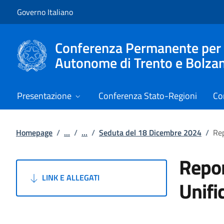
Vai al contenuto
Vai alla navigazione del sito
Governo Italiano
Conferenza Permanente per i r
Autonome di Trento e Bolza
Presentazione
Conferenza Stato-Regioni
Co
Homepage
/
...
/
...
/
Seduta del 18 Dicembre 2024
/
Rep
Repor
LINK E ALLEGATI
Unifi