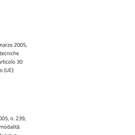
7 marzo 2005,
 tecniche
rticolo 30
o (UE)
005, n. 239,
 modalità