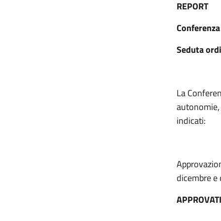
REPORT
Conferenza 
Seduta ord
La Conferenz
autonomie, C
indicati:
Approvazion
dicembre e 
APPROVAT