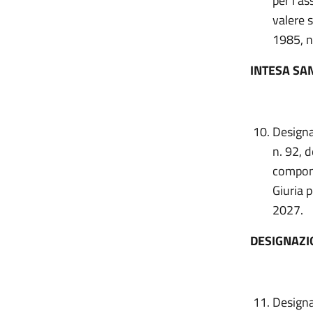
per l’as
valere s
1985, n
INTESA SA
Designa
n. 92, d
compone
Giuria p
2027.
DESIGNAZI
Designa