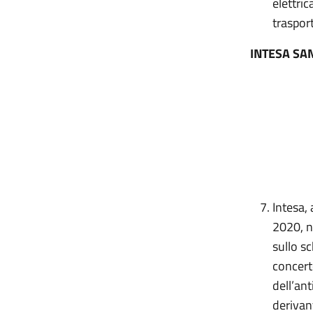
elettric
traspor
INTESA SA
Intesa,
2020, n.
sullo sc
concerto
dell’ant
derivan