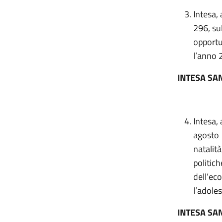
Intesa,
296, sul
opportun
l’anno 
INTESA SA
Intesa, 
agosto 
natalità
politich
dell’eco
l’adole
INTESA SA