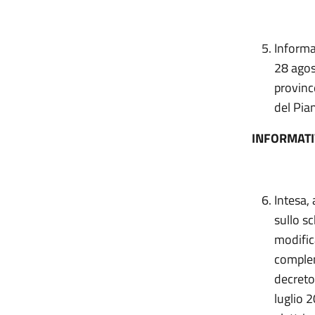
Informat
28 agost
provinc
del Pian
INFORMATI
Intesa, 
sullo sc
modific
complem
decreto
luglio 