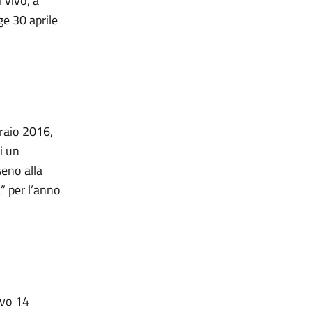
 vivo, a
ge 30 aprile
braio 2016,
di un
seno alla
a” per l’anno
ivo 14