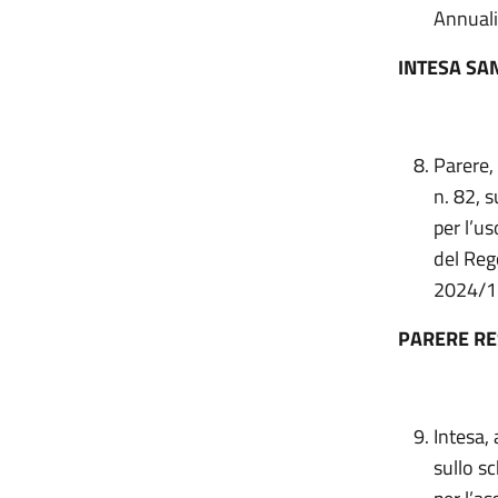
Annuali
INTESA SA
Parere,
n. 82, 
per l’u
del Reg
2024/1
PARERE R
Intesa,
sullo s