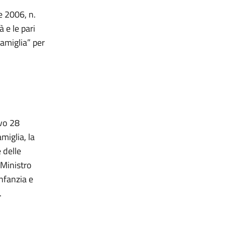
e 2006, n.
 e le pari
famiglia” per
ivo 28
miglia, la
 delle
l Ministro
infanzia e
.