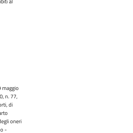
biti al
19 maggio
0, n. 77,
rti, di
arto
degli oneri
o -