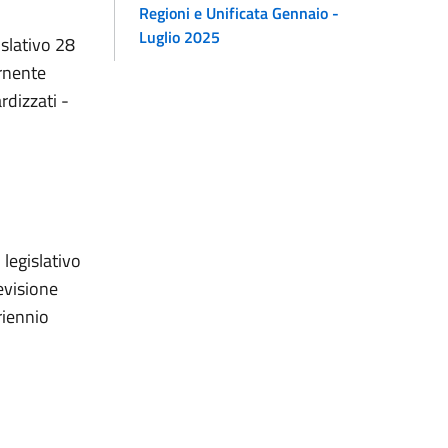
Regioni e Unificata Gennaio -
Luglio 2025
islativo 28
ernente
rdizzati -
o legislativo
evisione
riennio