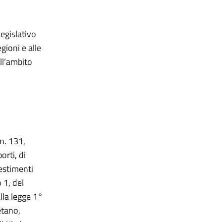
egislativo
gioni e alle
ll’ambito
 n. 131,
orti, di
vestimenti
 1, del
lla legge 1°
etano,