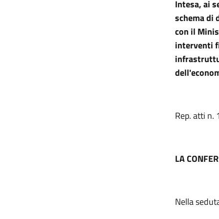
Intesa, ai 
schema di d
con il Mini
interventi f
infrastruttu
dell'econom
Rep. atti n
LA CONFER
Nella sedut