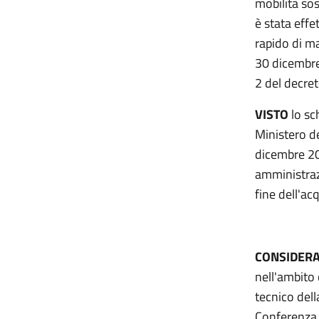
mobilità sos
è stata effe
rapido di ma
30 dicembre
2 del decr
VISTO
lo sc
Ministero de
dicembre 202
amministraz
fine dell'ac
CONSIDERA
nell'ambito 
tecnico dell
Conferenza 