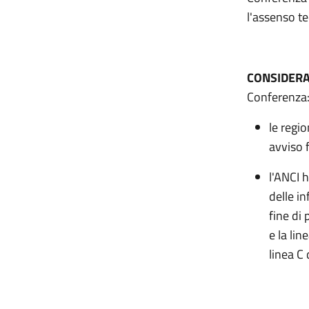
l'assenso t
CONSIDER
Conferenza
le regi
avviso f
l'ANCI h
delle in
fine di 
e la lin
linea C 