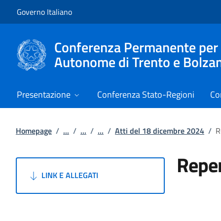
Vai al contenuto
Vai alla navigazione del sito
Governo Italiano
Conferenza Permanente per i r
Autonome di Trento e Bolza
Presentazione
Conferenza Stato-Regioni
Co
Homepage
/
...
/
...
/
...
/
Atti del 18 dicembre 2024
/
R
Reper
LINK E ALLEGATI