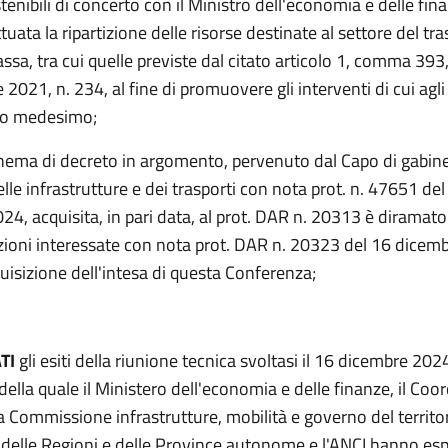
tenibili di concerto con il Ministro dell'economia e delle fin
ttuata la ripartizione delle risorse destinate al settore del tr
ssa, tra cui quelle previste dal citato articolo 1, comma 393,
 2021, n. 234
, al fine di promuovere gli interventi di cui agli
eto medesimo;
hema di decreto in argomento, pervenuto dal Capo di gabine
lle infrastrutture e dei trasporti con nota prot. n. 47651 del
4, acquisita, in pari data, al prot. DAR n. 20313 è diramato 
ioni interessate con nota prot. DAR n. 20323 del 16 dicemb
quisizione dell'intesa di questa Conferenza;
TI
gli esiti della riunione tecnica svoltasi il 16 dicembre 202
della quale il Ministero dell'economia e delle finanze, il Co
a Commissione infrastrutture, mobilità e governo del territor
delle Regioni e delle Province autonome e l'ANCI hanno es