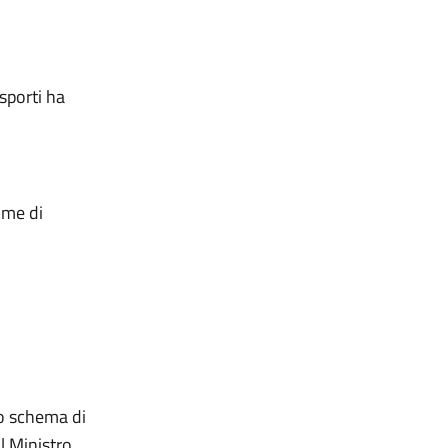
asporti ha
ome di
lo schema di
il Ministro