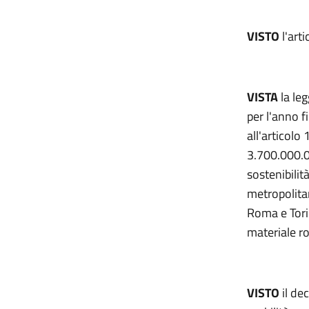
VISTO
l'art
VISTA
la le
per l'anno f
all'articolo
3.700.000.0
sostenibilit
metropolitan
Roma e Torin
materiale ro
VISTO
il de