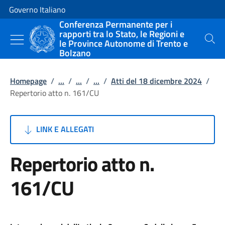
Vai al contenuto
Vai alla navigazione del sito
Governo Italiano
Conferenza Permanente per i
rapporti tra lo Stato, le Regioni e
le Province Autonome di Trento e
Cerca
Bolzano
Homepage
/
...
/
...
/
...
/
Atti del 18 dicembre 2024
/
Repertorio atto n. 161/CU
LINK E ALLEGATI
Repertorio atto n.
161/CU