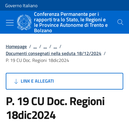
Vai al contenuto
Vai alla navigazione del sito
Governo Italiano
Conferenza Permanente per i
rapporti tra lo Stato, le Regioni e
le Province Autonome di Trento e
Cerca
Bolzano
Homepage
/
...
/
...
/
...
/
Documenti consegnati nella seduta 18/12/2024
/
P. 19 CU Doc. Regioni 18dic2024
LINK E ALLEGATI
P. 19 CU Doc. Regioni
18dic2024