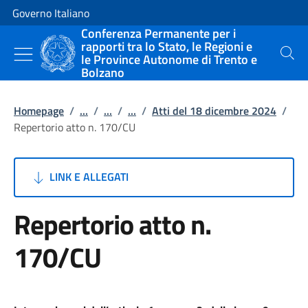
Vai al contenuto
Vai alla navigazione del sito
Governo Italiano
Conferenza Permanente per i
rapporti tra lo Stato, le Regioni e
le Province Autonome di Trento e
Cerca
Bolzano
Homepage
/
...
/
...
/
...
/
Atti del 18 dicembre 2024
/
Repertorio atto n. 170/CU
LINK E ALLEGATI
Repertorio atto n.
170/CU