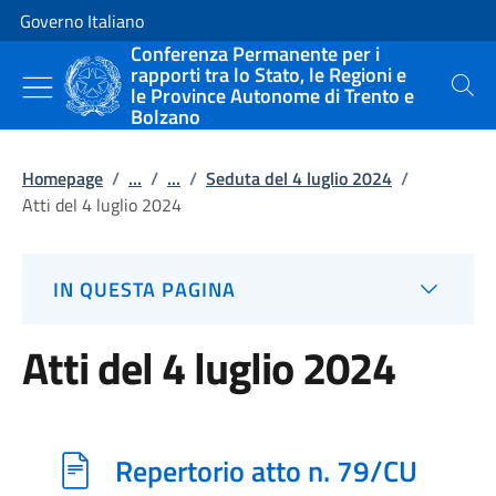
Vai al contenuto
Vai alla navigazione del sito
Governo Italiano
Conferenza Permanente per i
rapporti tra lo Stato, le Regioni e
le Province Autonome di Trento e
Cerca
Bolzano
Homepage
/
...
/
...
/
Seduta del 4 luglio 2024
/
Atti del 4 luglio 2024
IN QUESTA PAGINA
Atti del 4 luglio 2024
Repertorio atto n. 79/CU