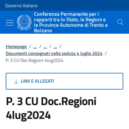
Vai al contenuto
Vai alla navigazione del sito
Governo Italiano
Conferenza Permanente per i
rapporti tra lo Stato, le Regioni e
le Province Autonome di Trento e
Cerca
Bolzano
Homepage
/
...
/
...
/
...
/
Documenti consegnati nella seduta 4 luglio 2024
/
P. 3 CU Doc.Regioni 4lug2024
LINK E ALLEGATI
P. 3 CU Doc.Regioni
4lug2024