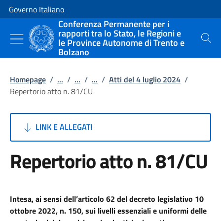
Vai al contenuto
Vai alla navigazione del sito
Governo Italiano
Conferenza Permanente per i
rapporti tra lo Stato, le Regioni e
le Province Autonome di Trento e
Cerca
Bolzano
Homepage
/
...
/
...
/
...
/
Atti del 4 luglio 2024
/
Repertorio atto n. 81/CU
LINK E ALLEGATI
Repertorio atto n. 81/CU
Intesa, ai sensi dell’articolo 62 del decreto legislativo 10
ottobre 2022, n. 150, sui livelli essenziali e uniformi delle