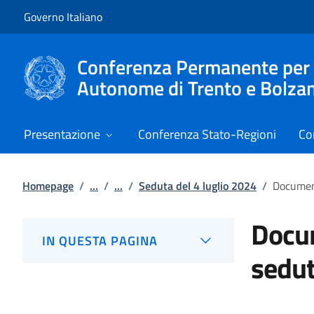
Vai al contenuto
Vai alla navigazione del sito
Governo Italiano
Conferenza Permanente per i r
Autonome di Trento e Bolza
Presentazione
Conferenza Stato-Regioni
Co
Homepage
/
...
/
...
/
Seduta del 4 luglio 2024
/
Document
Docum
IN QUESTA PAGINA
sedut