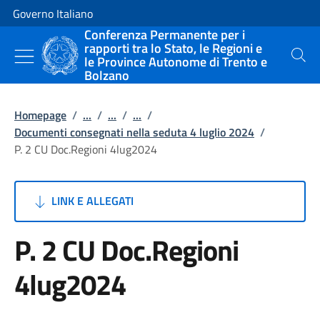
Vai al contenuto
Vai alla navigazione del sito
Governo Italiano
Conferenza Permanente per i
rapporti tra lo Stato, le Regioni e
le Province Autonome di Trento e
Cerca
Bolzano
Homepage
/
...
/
...
/
...
/
Documenti consegnati nella seduta 4 luglio 2024
/
P. 2 CU Doc.Regioni 4lug2024
LINK E ALLEGATI
P. 2 CU Doc.Regioni
4lug2024