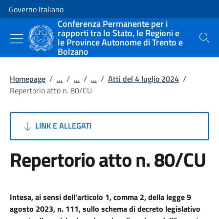
Vai al contenuto
Vai alla navigazione del sito
Governo Italiano
Conferenza Permanente per i
rapporti tra lo Stato, le Regioni e
le Province Autonome di Trento e
Cerca
Bolzano
Homepage
/
...
/
...
/
...
/
Atti del 4 luglio 2024
/
Repertorio atto n. 80/CU
LINK E ALLEGATI
Repertorio atto n. 80/CU
Intesa, ai sensi dell’articolo 1, comma 2, della legge 9
agosto 2023, n. 111, sullo schema di decreto legislativo