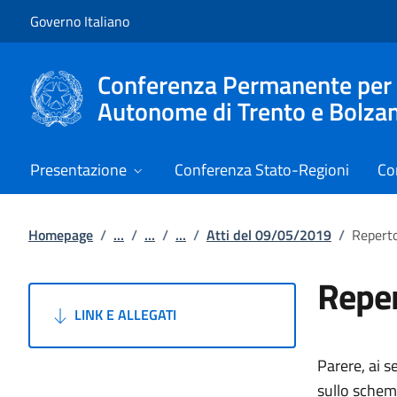
Vai al contenuto
Vai alla navigazione del sito
Governo Italiano
Conferenza Permanente per i r
Autonome di Trento e Bolza
Presentazione
Conferenza Stato-Regioni
Co
Homepage
/
...
/
...
/
...
/
Atti del 09/05/2019
/
Reperto
Reper
LINK E ALLEGATI
Parere, ai s
sullo schema