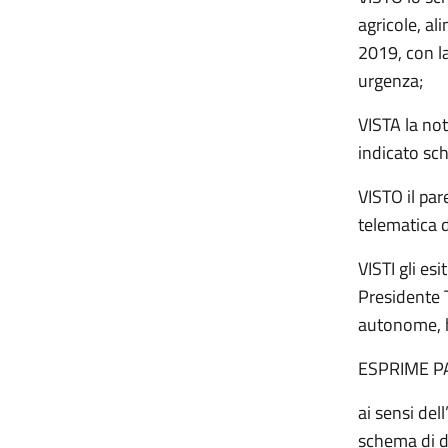
agricole, al
2019, con la
urgenza;
VISTA la not
indicato sc
VISTO il par
telematica 
VISTI gli es
Presidente 
autonome, h
ESPRIME P
ai sensi del
schema di de