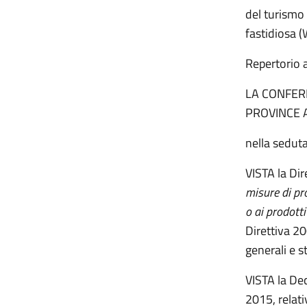
del turismo
fastidiosa (W
Repertorio 
LA CONFER
PROVINCE 
nella sedut
VISTA la Di
misure di pr
o ai prodotti
Direttiva 2
generali e s
VISTA la De
2015, relati