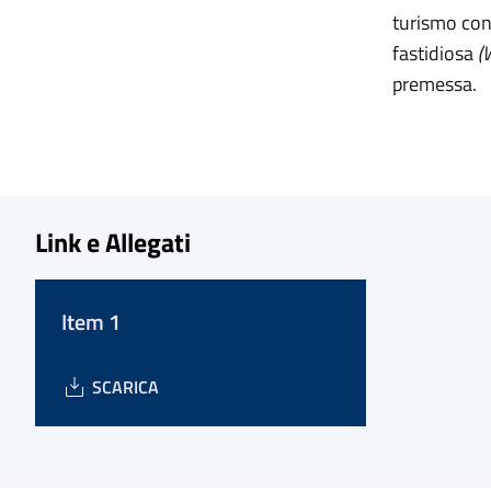
turismo con
fastidiosa
(W
premessa.
Link e Allegati
Item 1
SCARICA