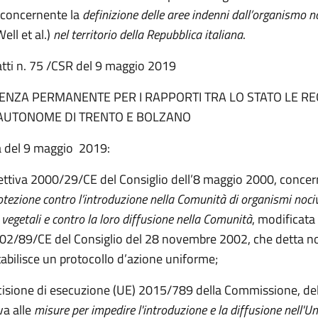
 concernente la
definizione delle aree indenni dall’organismo 
ell et al.)
nel territorio della Repubblica italiana
.
atti n. 75 /CSR del 9 maggio 2019
ENZA PERMANENTE PER I RAPPORTI TRA LO STATO LE REG
AUTONOME DI TRENTO E BOLZANO
a del 9 maggio 2019:
rettiva 2000/29/CE del Consiglio dell’8 maggio 2000, concer
otezione contro l’introduzione nella Comunità di organismi nocivi
 vegetali e contro la loro diffusione nella Comunità
, modificata
002/89/CE del Consiglio del 28 novembre 2002, che detta 
tabilisce un protocollo d’azione uniforme;
cisione di esecuzione (UE) 2015/789 della Commissione, de
va alle
misure per impedire l'introduzione e la diffusione nell'Un