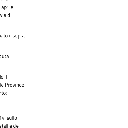
 aprile
via di
ato il sopra
eduta
e il
le Province
nto;
14, sullo
tali e del