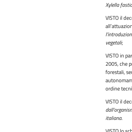
Xylella fasti
VISTO il dec
all’attuazio
l’introduzion
vegetali
;
VISTO in par
2005, che pr
forestali, 
autonomamen
ordine tecni
VISTO il de
dall’organi
italiana
.
VISTO lo sch