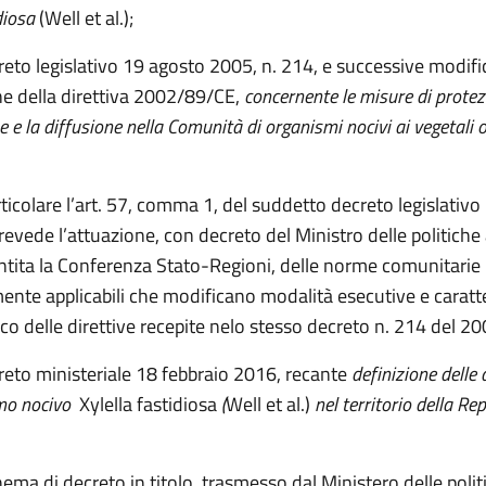
diosa
(Well et al.);
reto legislativo 19 agosto 2005, n. 214, e successive modific
ne della direttiva 2002/89/CE,
concernente le misure di protez
e e la diffusione nella Comunità di organismi nocivi ai vegetali o
ticolare l’art. 57, comma 1, del suddetto decreto legislativo
evede l’attuazione, con decreto del Ministro delle politiche 
sentita la Conferenza Stato-Regioni, delle norme comunitarie
te applicabili che modificano modalità esecutive e caratte
co delle direttive recepite nelo stesso decreto n. 214 del 20
creto ministeriale 18 febbraio 2016, recante
definizione delle 
smo nocivo
Xylella fastidiosa
(
Well et al.)
nel territorio della Re
ema di decreto in titolo, trasmesso dal Ministero delle polit