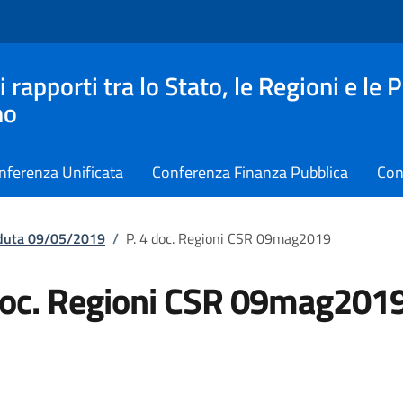
apporti tra lo Stato, le Regioni e le 
no
nferenza Unificata
Conferenza Finanza Pubblica
Con
eduta 09/05/2019
/
P. 4 doc. Regioni CSR 09mag2019
doc. Regioni CSR 09mag201