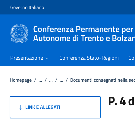
Vai al contenuto
Vai alla navigazione del sito
Governo Italiano
Conferenza Permanente per i r
Autonome di Trento e Bolza
Presentazione
Conferenza Stato-Regioni
Co
Homepage
/
...
/
...
/
...
/
Documenti consegnati nella s
P. 4 
LINK E ALLEGATI