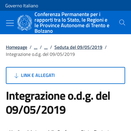
Vai al contenuto
Vai alla navigazione del sito
Governo Italiano
Conferenza Permanente per i
rapporti tra lo Stato, le Regioni e
le Province Autonome di Trento e
Cerca
Bolzano
Homepage
/
...
/
...
/
Seduta del 09/05/2019
/
Integrazione o.d.g. del 09/05/2019
LINK E ALLEGATI
Integrazione o.d.g. del
09/05/2019