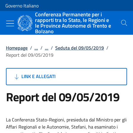
Vai al contenuto
Vai alla navigazione del sito
Governo Italiano
Conferenza Permanente per i
rapporti tra lo Stato, le Regioni e
le Province Autonome di Trento e
Cerca
Bolzano
Homepage
/
...
/
...
/
Seduta del 09/05/2019
/
Report del 09/05/2019
LINK E ALLEGATI
Report del 09/05/2019
La Conferenza Stato-Regioni, presieduta dal Ministro per gli
Affari Regionali e le Autonomie, Stefani, ha esaminato i