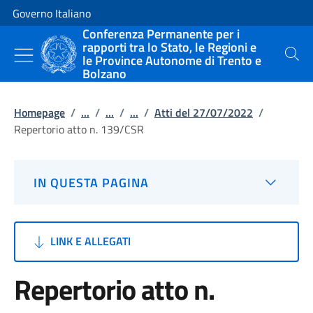
Vai al contenuto
Vai alla navigazione del sito
Governo Italiano
Conferenza Permanente per i
rapporti tra lo Stato, le Regioni e
le Province Autonome di Trento e
Cerca
Bolzano
Homepage
/
...
/
...
/
...
/
Atti del 27/07/2022
/
Repertorio atto n. 139/CSR
IN QUESTA PAGINA
LINK E ALLEGATI
Repertorio atto n.