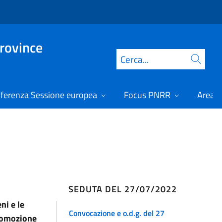
Province
Cerca
ferenza Sessione europea
Focus PNRR
Area r
SEDUTA DEL 27/07/2022
ni e le
Convocazione e o.d.g. del 27
promozione