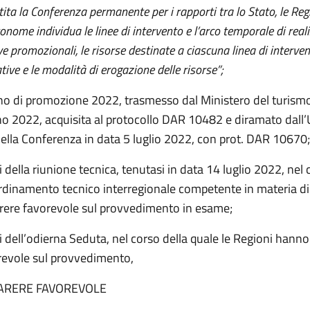
ita la Conferenza permanente per i rapporti tra lo Stato, le Regi
onome individua le linee di intervento e l’arco temporale di real
ive promozionali, le risorse destinate a ciascuna linea di interven
ative e le modalità di erogazione delle risorse”;
ano di promozione 2022, trasmesso dal Ministero del turism
no 2022, acquisita al protocollo DAR 10482 e diramato dall’U
della Conferenza in data 5 luglio 2022, con prot. DAR 10670;
iti della riunione tecnica, tenutasi in data 14 luglio 2022, nel 
ordinamento tecnico interregionale competente in materia d
rere favorevole sul provvedimento in esame;
iti dell’odierna Seduta, nel corso della quale le Regioni hann
revole sul provvedimento,
ARERE FAVOREVOLE