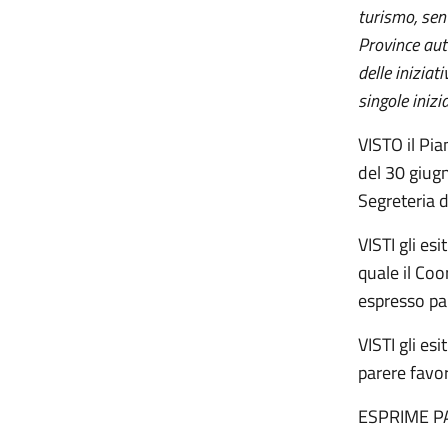
turismo, sent
Province aut
delle iniziat
singole inizi
VISTO il Pi
del 30 giug
Segreteria 
VISTI gli es
quale il Co
espresso pa
VISTI gli es
parere favo
ESPRIME P