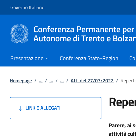
Vai al contenuto
Vai alla navigazione del sito
Governo Italiano
Conferenza Permanente per i r
Autonome di Trento e Bolza
Presentazione
Conferenza Stato-Regioni
Co
Homepage
/
...
/
...
/
...
/
Atti del 27/07/2022
/
Reperto
Reper
LINK E ALLEGATI
Parere, ai s
attività cu