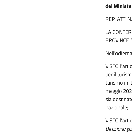
del Ministe
REP. ATTI 
LA CONFERE
PROVINCE 
Nell’odiern
VISTO l’arti
per il turis
turismo in I
maggio 2020,
sia destinat
nazionale;
VISTO l’arti
Direzione ge