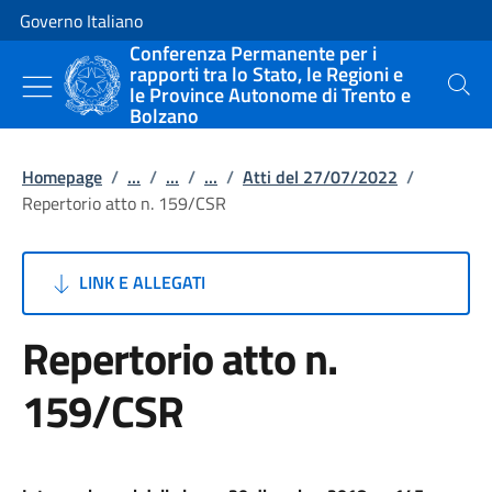
Vai al contenuto
Vai alla navigazione del sito
Governo Italiano
Conferenza Permanente per i
rapporti tra lo Stato, le Regioni e
le Province Autonome di Trento e
Cerca
Bolzano
Homepage
/
...
/
...
/
...
/
Atti del 27/07/2022
/
Repertorio atto n. 159/CSR
LINK E ALLEGATI
Repertorio atto n.
159/CSR