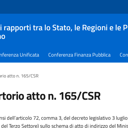
apporti tra lo Stato, le Regioni e le 
no
nferenza Unificata
Conferenza Finanza Pubblica
Con
rio atto n. 165/CSR
torio atto n. 165/CSR
ensi dell’articolo 72, comma 3, del decreto legislativo 3 lugli
del Terzo Settore) sullo schema di atto di indirizzo del Mini