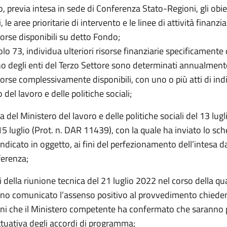
o, previa intesa in sede di Conferenza Stato-Regioni, gli obie
, le aree prioritarie di intervento e le linee di attività finanziab
sorse disponibili su detto Fondo;
colo 73, individua ulteriori risorse finanziarie specificamente
o degli enti del Terzo Settore sono determinati annualmente,
sorse complessivamente disponibili, con uno o più atti di indi
 del lavoro e delle politiche sociali;
a del Ministero del lavoro e delle politiche sociali del 13 lug
15 luglio (Prot. n. DAR 11439), con la quale ha inviato lo sc
 indicato in oggetto, ai fini del perfezionamento dell’intesa d
erenza;
iti della riunione tecnica del 21 luglio 2022 nel corso della qu
no comunicato l’assenso positivo al provvedimento chiede
oni che il Ministero competente ha confermato che saranno 
ttuativa degli accordi di programma;