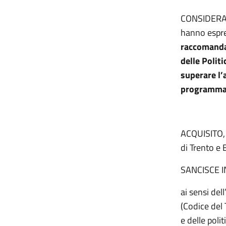
CONSIDERATO
hanno espre
raccomandaz
delle Politi
superare l’
programmaz
ACQUISITO, 
di Trento e 
SANCISCE 
ai sensi del
(Codice del 
e delle poli