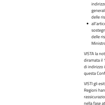
indirizz
generali
delle ri
all’arti
sostegn
delle ri
Ministro
VISTA la not
diramata il 
di indirizzo
questa Conf
VISTI gli es
Regioni han
rassicurazi
nella fase a