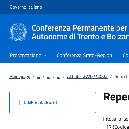
Vai al contenuto
Vai alla navigazione del sito
Governo Italiano
Conferenza Permanente per i r
Autonome di Trento e Bolza
Presentazione
Conferenza Stato-Regioni
Co
Homepage
/
...
/
...
/
...
/
Atti del 27/07/2022
/
Reperto
Reper
LINK E ALLEGATI
Intesa, ai s
117 (Codice 