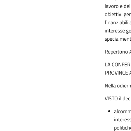
lavoro e del
obiettivi gen
finanziabili
interesse ge
specialmente
Repertorio 
LA CONFERE
PROVINCE 
Nella odiern
VISTO il dec
alcomma 
interess
politic