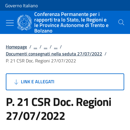
Vai al contenuto
Vai alla navigazione del sito
Governo Italiano
Conferenza Permanente per i
rapporti tra lo Stato, le Regioni e
le Province Autonome di Trento e
Cerca
Bolzano
Homepage
/
...
/
...
/
...
/
Documenti consegnati nella seduta 27/07/2022
/
P. 21 CSR Doc. Regioni 27/07/2022
LINK E ALLEGATI
P. 21 CSR Doc. Regioni
27/07/2022