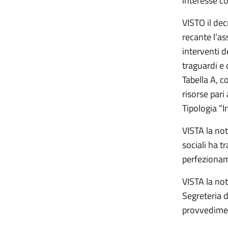
interesse c
VISTO il dec
recante l’as
interventi d
traguardi e 
Tabella A, c
risorse par
Tipologia “
VISTA la not
sociali ha t
perfezionam
VISTA la not
Segreteria 
provvedime