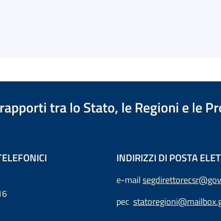
apporti tra lo Stato, le Regioni e le 
TELEFONICI
INDIRIZZI DI POSTA EL
e-mail
segdirettorecsr@gov
16
pec
statoregioni@mailbox.g