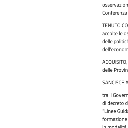
osservazion
Conferenza 
TENUTO CONT
accolte le o
delle politi
dell’economi
ACQUISITO, 
delle Provi
SANCISCE 
tra il Gove
di decreto d
“Linee Guid
formazione p
in modalità 