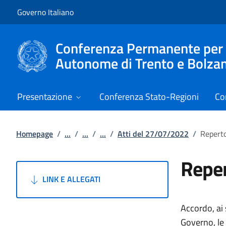
Vai al contenuto
Vai alla navigazione del sito
Governo Italiano
Conferenza Permanente per i r
Autonome di Trento e Bolza
Presentazione
Conferenza Stato-Regioni
Co
Homepage
/
...
/
...
/
...
/
Atti del 27/07/2022
/
Reperto
Reper
LINK E ALLEGATI
Accordo, ai 
Governo, le