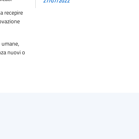
27/07/2022
a recepire
rovazione
se umane,
nza nuovi o