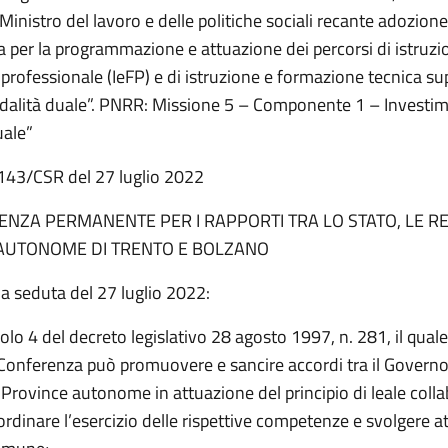
Ministro del lavoro e delle politiche sociali recante adozione
a per la programmazione e attuazione dei percorsi di istruzi
professionale (IeFP) e di istruzione e formazione tecnica su
odalità duale”. PNRR: Missione 5 – Componente 1 – Investi
uale”
n. 143/CSR del 27 luglio 2022
NZA PERMANENTE PER I RAPPORTI TRA LO STATO, LE RE
AUTONOME DI TRENTO E BOLZANO
a seduta del 27 luglio 2022:
colo 4 del decreto legislativo 28 agosto 1997, n. 281, il quale
Conferenza può promuovere e sancire accordi tra il Governo
 Province autonome in attuazione del principio di leale coll
oordinare l’esercizio delle rispettive competenze e svolgere at