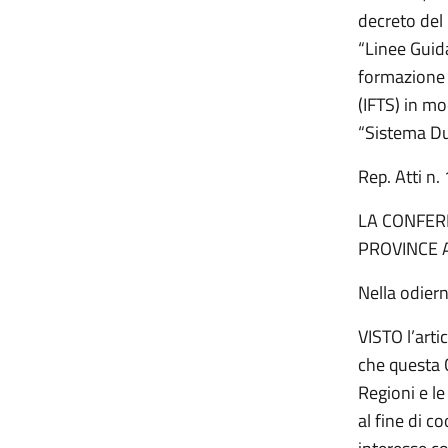
decreto del 
“Linee Guid
formazione 
(IFTS) in m
“Sistema D
Rep. Atti 
LA CONFERE
PROVINCE 
Nella odiern
VISTO l’arti
che questa 
Regioni e le
al fine di c