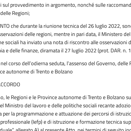
i sul provvedimento in argomento, nonché sulle raccomanda
delle Regioni;
O che durante la riunione tecnica del 26 luglio 2022, son
sservazioni delle regioni, mentre in pari data, il Ministero del
che sociali ha inviato una nota di riscontro alle osservazioni 
a e delle finanze, diramata il 27 luglio 2022 (prot. DAR. n. 
nel corso dell’odierna seduta, l’assenso del Governo, delle 
nce autonome di Trento e Bolzano
ACCORDO
rno, le Regioni e le Province autonome di Trento e Bolzano s
el Ministro del lavoro e delle politiche sociali recante adozi
a per la programmazione e attuazione dei percorsi di istruzi
rofessionale (Iefp) e di istruzione e formazione tecnica supe
duale”, allegato A) al presente Atto, nei termini di seguito ind