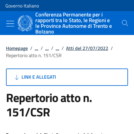
Vai al contenuto
Vai alla navigazione del sito
Governo Italiano
Conferenza Permanente per i
rapporti tra lo Stato, le Regioni e
le Province Autonome di Trento e
Cerca
Bolzano
Homepage
/
...
/
...
/
...
/
Atti del 27/07/2022
/
Repertorio atto n. 151/CSR
LINK E ALLEGATI
Repertorio atto n.
151/CSR